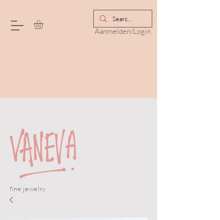
Aanmelden/Login
fine jewelry