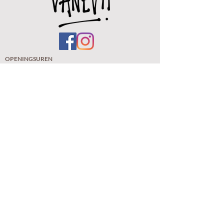
OPENINGSUREN
Woe.
12u - 18u
Do.
12u -
18u
Vr.
11u - 18u
Zat. 11u - 18u
Zo. 11u - 18u ( eerste zondag van de maand)
De winkel zal tussen woe 18 maart t/m 21
maart gesloten zijn.
De webshop is elke dag
op
en
(verzendingen gebeur
en met "Track & Trace" van bpost
zodat u uw verzending online kan volgen)
VANEVA BV
BTW: BE 1022.706.632
Kloosterstraat 185
BE-2020 Antwerpen