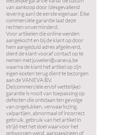
wettelijke garantie vanaf de datum
van aankoop door (desgevallend
levering aan) de eerste eigenaar. Elke
commerciële garantie laat deze
rechten onverminderd.
Voor artikelen die online werden
aangekocht en bij de klant op door
hem aangeduid adres afgeleverd,
dient de klant vooraf contact op te
nemen met
juwelen@vaneva.be
waarna de klant het artikel op zijn
eigen kosten terug dient te bezorgen
aan de VANEVA BV.
De(commerciële en/of wettelijke)
garantie is nooit van toepassing op
defecten die ontstaan ten gevolge
van ongelukken, verwaarlozing,
valpartijen, abnormaal of incorrect
gebruik, gebruik van het artikel in
strijd met het doel waarvoor het
ontworpen werd, aanpassingen of