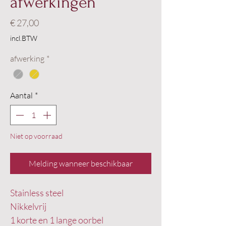
afwerkingen
Prijs
€ 27,00
incl.BTW
afwerking
*
Aantal
*
Niet op voorraad
Melding wanneer beschikbaar
Stainless steel
Nikkelvrij
1 korte en 1 lange oorbel