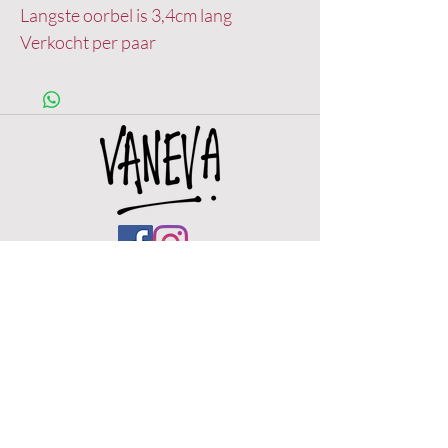
Langste oorbel is 3,4cm lang
Verkocht per paar
OPENINGSUREN
Woe.
12u - 18u
Do.
12u -
18u
Vr.
11u - 18u
Zat. 11u - 18u
Zo. 11u - 18u ( eerste zondag van de maand)
De winkel zal tussen woe 18 maart t/m 21
maart gesloten zijn.