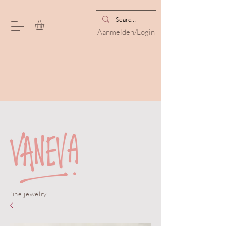
Aanmelden/Login
fine jewelry