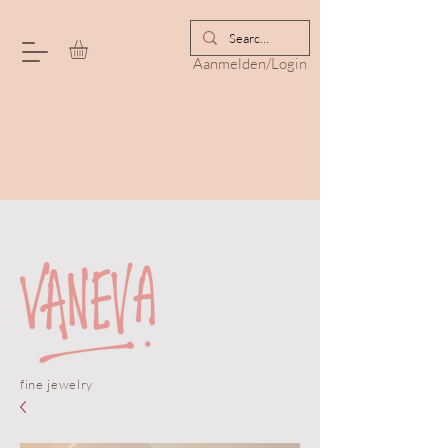
Aanmelden/Login
fine jewelry