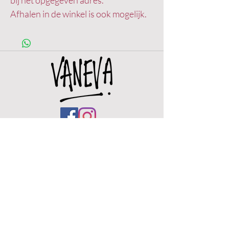
bij het opgegeven adres.
Afhalen in de winkel is ook mogelijk.
OPENINGSUREN
Woe.
12u - 18u
Do.
12u -
18u
Vr.
11u - 18u
Zat. 11u - 18u
Zo. 11u - 18u ( eerste zondag van de maand)
De winkel zal tussen woe 18 maart t/m 21
maart gesloten zijn.