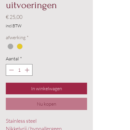
uitvoeringen
Prijs
€ 25,00
incl.BTW
afwerking
*
Aantal
*
In winkelwagen
Nu kopen
Stainless steel
Nikkelvrij / hypoallergeen