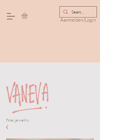
Aanmelden/Login
fine jewelry