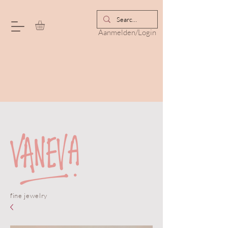
Aanmelden/Login
fine jewelry