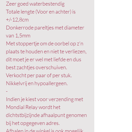
Zeer goed waterbestendig
Totale lengte (Voor en achter) is
+/-12,8cm
Donkerrode pareltjes met diameter
van 1,5mm
Met stoppertje om de oorbel op z’n
plaats te houden en niet te verliezen,
dit moet je er wel met liefde en dus
best zachtjes overschuiven.
Verkocht per paar of per stuk.
Nikkelvrij en hypoallergeen.
-
Indien je kiest voor verzending met
Mondial Relay wordt het
dichtstbijzijnde afhaalpunt genomen
bij het opgegeven adres.
Afhalen in de winkel is ook mogelijk.