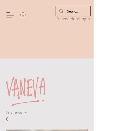
Aanmelden/Login
fine jewelry