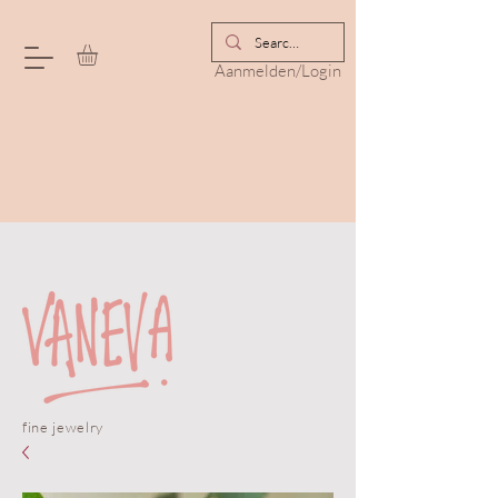
Aanmelden/Login
fine jewelry