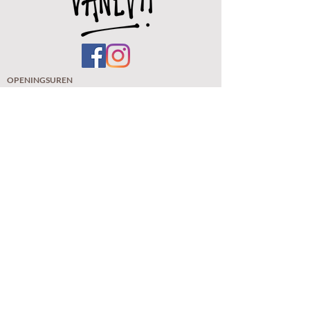
OPENINGSUREN
Woe.
12u - 18u
Do.
12u -
18u
Vr.
11u - 18u
Zat. 11u - 18u
Zo. 11u - 18u ( eerste zondag van de maand)
De winkel zal tussen woe 18 maart t/m 21
maart gesloten zijn.
De webshop is elke dag
op
en
(verzendingen gebeur
en met "Track & Trace" van bpost
zodat u uw verzending online kan volgen)
VANEVA BV
BTW: BE 1022.706.632
Kloosterstraat 185
BE-2020 Antwerpen