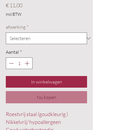
Prijs
€ 11,00
incl.BTW
afwerking
*
Aantal
*
In winkelwagen
Nu kopen
Roestvrij staal (goudkleurig )
Nikkelvrij/ hypoallergeen
Goed waterbestendig