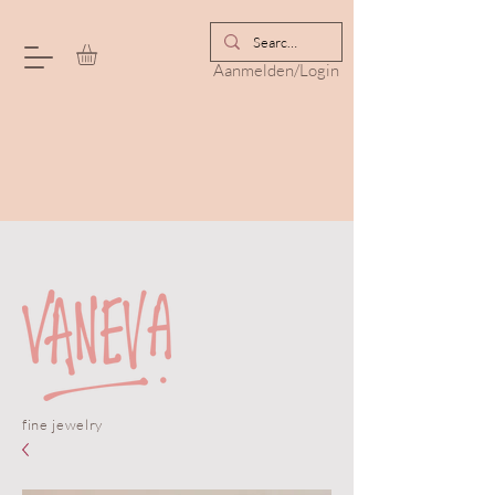
Aanmelden/Login
fine jewelry