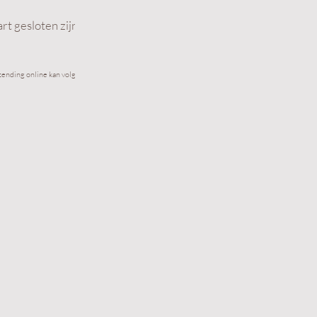
t gesloten zijn.
zending online kan volgen)