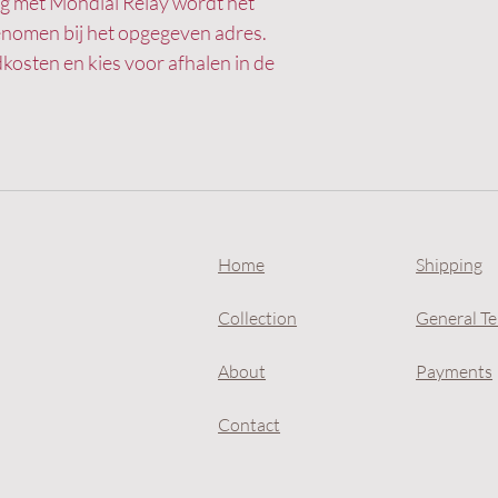
ing met Mondial Relay wordt het
genomen bij het opgegeven adres.
kosten en kies voor afhalen in de
Home
Shipping
Collection
General T
About
Payments
Contact