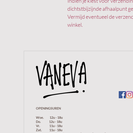
Indien je kiest voor verzend
dichtstbijzijnde afhaalpunt 
Vermijd eventueel de verzend
winkel.
OPENINGSUREN
Woe.
12u - 18u
Do.
12u -
18u
Vr.
11u - 18u
Zat. 11u - 18u