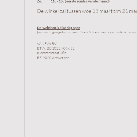
Zo. 11u - 18u ( eerste zondag van de maand)
De winkel zal tussen woe 18 maart t/m 21 maar
De webshop is elke dag
op
en
(verzendingen gebeur
en met "Track & Trace" van bpost zodat u uw ver
VANEVA BV
BTW: BE 1022.706.632
Kloosterstraat 185
BE-2020 Antwerpen