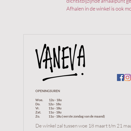
dichtstbijzijnde afhaalpunt 
Afhalen in de winkel is ook mo
OPENINGSUREN
Woe.
12u - 18u
Do.
12u -
18u
Vr.
11u - 18u
Zat. 11u - 18u
Zo. 11u - 18u ( eerste zondag van de maand)
De winkel zal tussen woe 18 maart t/m 21 maar