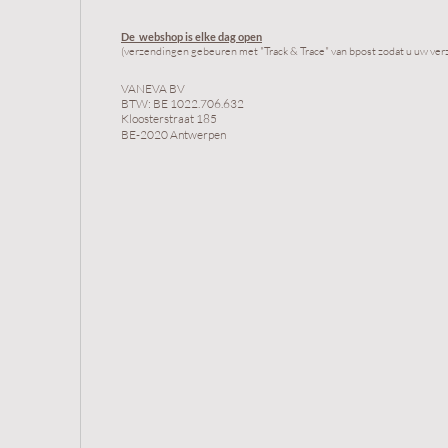
De webshop is elke dag
op
en
(verzendingen gebeur
en met "Track & Trace" van bpost zodat u uw ver
VANEVA BV
BTW: BE 1022.706.632
Kloosterstraat 185
BE-2020 Antwerpen