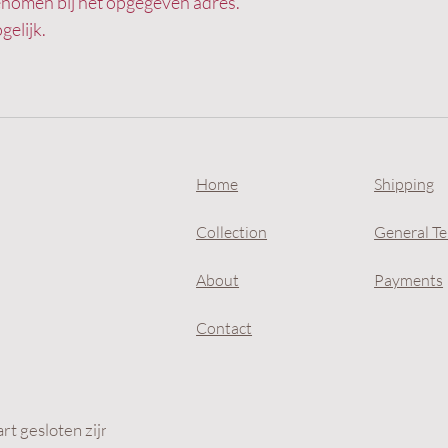
genomen bij het opgegeven adres.
gelijk.
Home
Shipping
Collection
General T
About
Payments
Contact
t gesloten zijn.