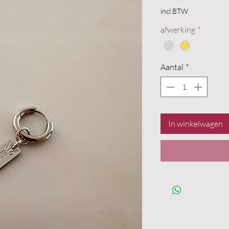
incl.BTW
afwerking
*
Aantal
*
In winkelwagen