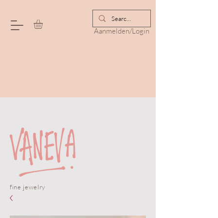
Aanmelden/Login
fine jewelry