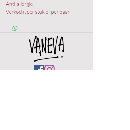
Anti-allergie
Verkocht per stuk of per paar
OPENINGSUREN
Woe.
12u - 18u
Do.
12u -
18u
Vr.
11u - 18u
Zat. 11u - 18u
Zo. 11u - 18u ( eerste zondag van de maand)
De winkel zal tussen woe 18 maart t/m 21
maart gesloten zijn.