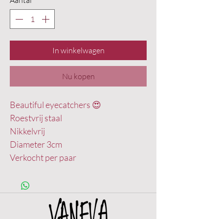
Aantal
*
In winkelwagen
Nu kopen
Beautiful eyecatchers 😍
Roestvrij staal
Nikkelvrij
Diameter 3cm
Verkocht per paar