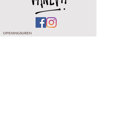
OPENINGSUREN
Woe.
12u - 18u
Do.
12u -
18u
Vr.
11u - 18u
Zat. 11u - 18u
Zo. 11u - 18u ( eerste zondag van de maand)
De winkel zal tussen woe 18 maart t/m 21
maart gesloten zijn.
De webshop is elke dag
op
en
(verzendingen gebeur
en met "Track & Trace" van bpost
zodat u uw verzending online kan volgen)
VANEVA BV
BTW: BE 1022.706.632
Kloosterstraat 185
BE-2020 Antwerpen