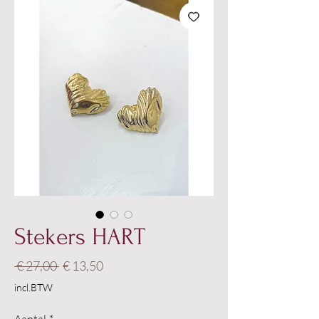
Stekers HART
Normale
Verkoopprijs
 € 27,00 
€ 13,50
prijs
incl.BTW