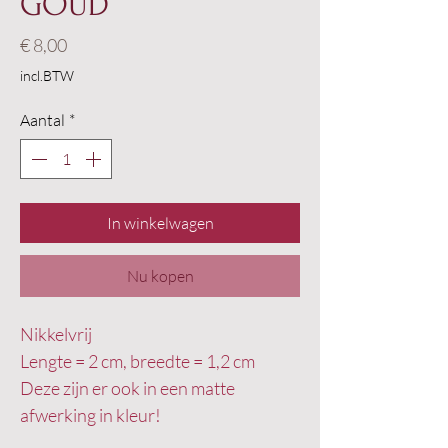
GOUD
Prijs
€ 8,00
incl.BTW
Aantal
*
In winkelwagen
Nu kopen
Nikkelvrij 

Lengte = 2 cm, breedte = 1,2 cm

Deze zijn er ook in een matte 
afwerking in kleur!