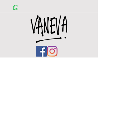
OPENINGSUREN
Woe.
12u - 18u
Do.
12u -
18u
Vr.
11u - 18u
Zat. 11u - 18u
Zo. 11u - 18u ( eerste zondag van de maand)
De winkel zal tussen woe 18 maart t/m 21
maart gesloten zijn.
De webshop is elke dag
op
en
(verzendingen gebeur
en met "Track & Trace" van bpost
zodat u uw verzending online kan volgen)